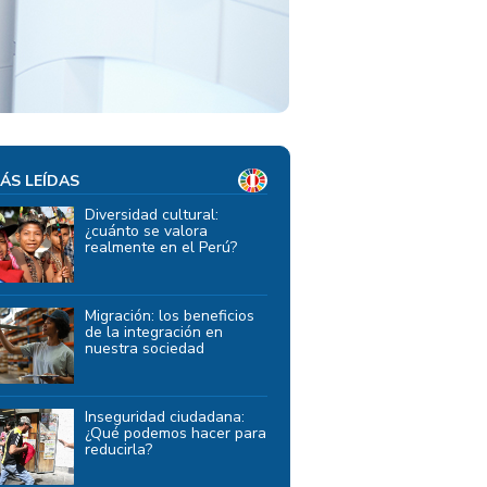
ÁS LEÍDAS
Diversidad cultural:
¿cuánto se valora
realmente en el Perú?
Migración: los beneficios
de la integración en
nuestra sociedad
Inseguridad ciudadana:
¿Qué podemos hacer para
reducirla?