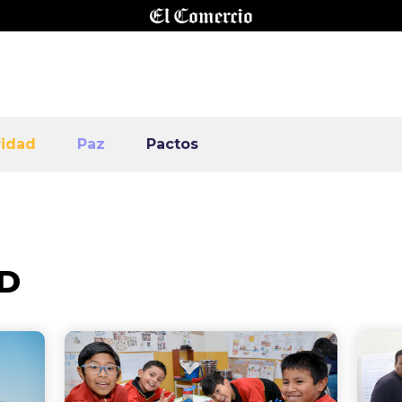
ridad
Paz
Pactos
D