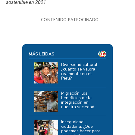
sostenible en 2021
CONTENIDO PATROCINADO
MÁS LEÍDAS
Diversidad cultural:
¿cuánto se valora
realmente en el
Perú?
Migración: los
beneficios de la
integración en
nuestra sociedad
Inseguridad
ciudadana: ¿Qué
podemos hacer para