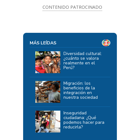
CONTENIDO PATROCINADO
MÁS LEÍDAS
Diversidad cultural:
¿cuánto se valora
realmente en el
Perú?
Migración: los
beneficios de la
integración en
nuestra sociedad
Inseguridad
ciudadana: ¿Qué
podemos hacer para
reducirla?