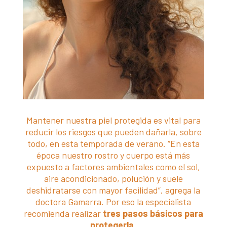
Mantener nuestra piel protegida es vital para
reducir los riesgos que pueden dañarla, sobre
todo, en esta temporada de verano. “En esta
época nuestro rostro y cuerpo está más
expuesto a factores ambientales como el sol,
aire acondicionado, polución y suele
deshidratarse con mayor facilidad”, agrega la
doctora Gamarra. Por eso la especialista
recomienda realizar
tres pasos básicos para
protegerla.