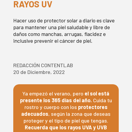
RAYOS UV
Hacer uso de protector solar a diario es clave
para mantener una piel saludable y libre de
daños como manchas, arrugas, flacidez e
inclusive prevenir el cáncer de piel.
REDACCIÓN CONTENTLAB
20 de Diciembre, 2022
Ya empezó el verano, pero
el sol está
presente los 365 días del año.
Cuida tu
rostro y cuerpo con los
protectores
adecuados
, según la zona que deseas
proteger y el tipo de piel que tengas.
Recuerda que los rayos UVA y UVB